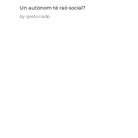
Un autònom té raó social?
by
gestoriadp