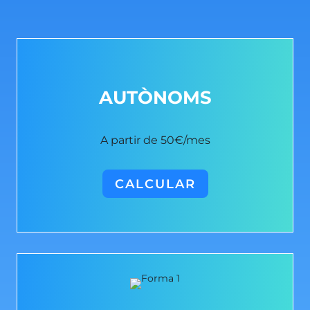
AUTÒNOMS
A partir de 50
€
/mes
CALCULAR