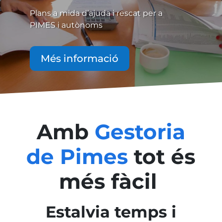
Plans a mida d’ajuda i rescat per a
PIMES i autònoms
Més informació
Amb
Gestoria
de Pimes
tot és
més fàcil
Estalvia temps i