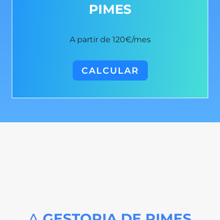
PIMES
A partir de 120
€
/mes
CALCULAR
A
GESTORIA DE PIMES