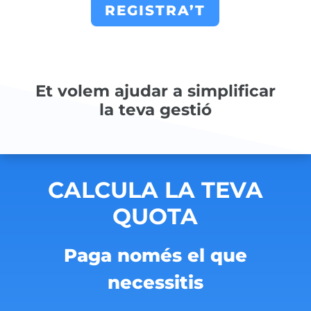
REGISTRA’T
Et volem ajudar a simplificar
la teva gestió
CALCULA LA TEVA
QUOTA
Paga només el que
necessitis