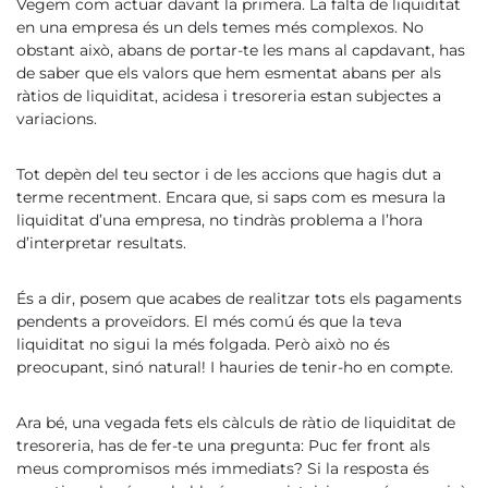
Vegem com actuar davant la primera. La falta de liquiditat
en una empresa és un dels temes més complexos. No
obstant això, abans de portar-te les mans al capdavant, has
de saber que els valors que hem esmentat abans per als
ràtios de liquiditat, acidesa i tresoreria estan subjectes a
variacions.
Tot depèn del teu sector i de les accions que hagis dut a
terme recentment. Encara que, si saps com es mesura la
liquiditat d’una empresa, no tindràs problema a l’hora
d’interpretar resultats.
És a dir, posem que acabes de realitzar tots els pagaments
pendents a proveïdors. El més comú és que la teva
liquiditat no sigui la més folgada. Però això no és
preocupant, sinó natural! I hauries de tenir-ho en compte.
Ara bé, una vegada fets els càlculs de ràtio de liquiditat de
tresoreria, has de fer-te una pregunta: Puc fer front als
meus compromisos més immediats? Si la resposta és