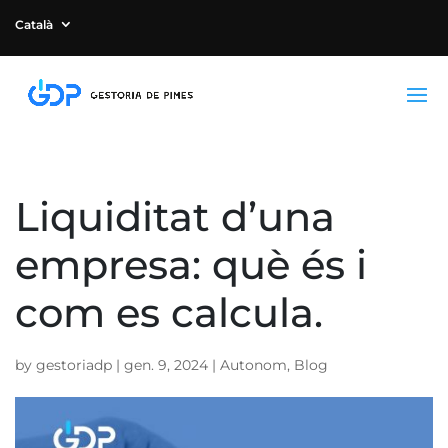
Català
Liquiditat d’una
empresa: què és i
com es calcula.
by
gestoriadp
|
gen. 9, 2024
|
Autonom
,
Blog