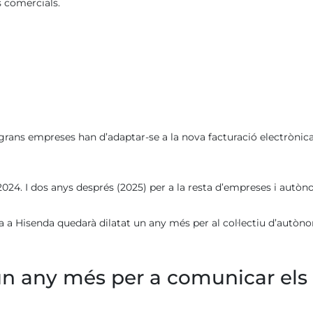
s comercials.
s grans empreses han d’adaptar-se a la nova facturació electrònic
2024. I dos anys després (2025) per a la resta d’empreses i autòn
ra a Hisenda quedarà dilatat un any més per al col·lectiu d’autòn
n any més per a comunicar els 