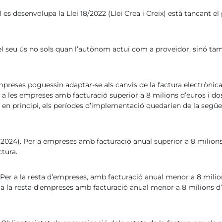
l es desenvolupa la Llei 18/2022 (Llei Crea i Creix) està tancant 
l seu ús no sols quan l’autònom actuï com a proveïdor, sinó tamb
preses poguessin adaptar-se als canvis de la factura electrònica 
 a les empreses amb facturació superior a 8 milions d’euros i dos
 en principi, els períodes d’implementació quedarien de la següe
i (2024). Per a empreses amb facturació anual superior a 8 milions
ctura.
. Per a la resta d’empreses, amb facturació anual menor a 8 mili
 a la resta d’empreses amb facturació anual menor a 8 milions d