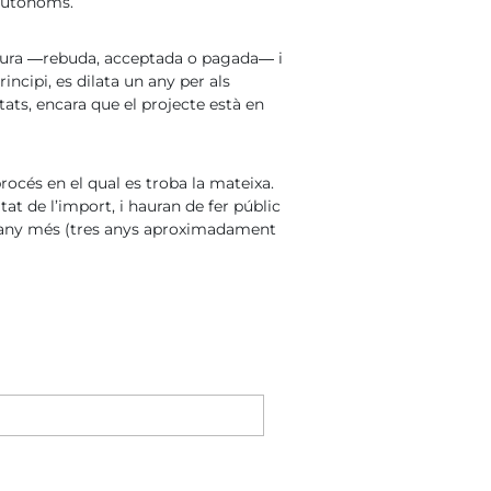
 autònoms.
factura ―rebuda, acceptada o pagada― i
incipi, es dilata un any per als
ats, encara que el projecte està en
rocés en el qual es troba la mateixa.
itat de l’import, i hauran de fer públic
’un any més (tres anys aproximadament
Nombre