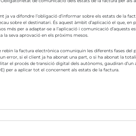
. Obligatorietat de comunicació dels estats de la factura per als
nt ja va difondre l’obligació d’informar sobre els estats de la 
au sobre el destinatari. És aquest àmbit d’aplicació el que, en pr
 més per a adaptar-se a l’aplicació i comunicació d’aquests est
s a la seva aprovació en els pròxims mesos.
rebin la factura electrònica comuniquin les diferents fases del p
un error, si el client ja ha abonat una part, o si ha abonat la total
acilitar el procés de transició digital dels autònoms, gaudiran d
) per a aplicar tot el concernent als estats de la factura.