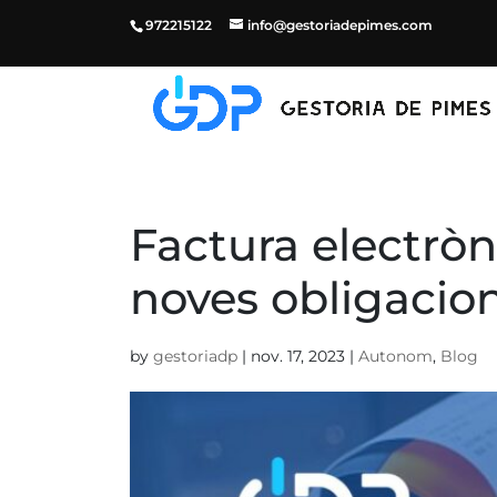
972215122
info@gestoriadepimes.com
Factura electròn
noves obligacion
by
gestoriadp
|
nov. 17, 2023
|
Autonom
,
Blog