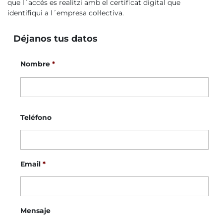
que l´accés es realitzi amb el certificat digital que
identifiqui a l´empresa col·lectiva.
Déjanos tus datos
Nombre
*
No
Teléfono
Email
*
Mensaje