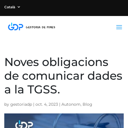
Català
Noves obligacions
de comunicar dades
a la TGSS.
by
gestoriadp
|
oct. 4, 2023
|
Autonom
,
Blog