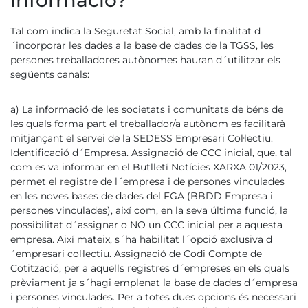
informació?
Tal com indica la Seguretat Social, amb la finalitat d
´incorporar les dades a la base de dades de la TGSS, les
persones treballadores autònomes hauran d´utilitzar els
següents canals:
a) La informació de les societats i comunitats de béns de
les quals forma part el treballador/a autònom es facilitarà
mitjançant el servei de la SEDESS Empresari Col·lectiu.
Identificació d´Empresa. Assignació de CCC inicial, que, tal
com es va informar en el Butlletí Notícies XARXA 01/2023,
permet el registre de l´empresa i de persones vinculades
en les noves bases de dades del FGA (BBDD Empresa i
persones vinculades), així com, en la seva última funció, la
possibilitat d´assignar o NO un CCC inicial per a aquesta
empresa. Així mateix, s´ha habilitat l´opció exclusiva d
´empresari col·lectiu. Assignació de Codi Compte de
Cotització, per a aquells registres d´empreses en els quals
prèviament ja s´hagi emplenat la base de dades d´empresa
i persones vinculades. Per a totes dues opcions és necessari