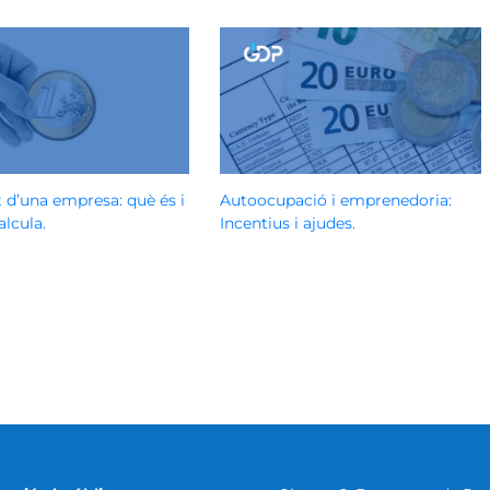
t d’una empresa: què és i
Autoocupació i emprenedoria:
lcula.
Incentius i ajudes.