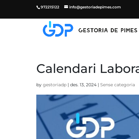
972215122
info@gestoriadepimes.com
Calendari Labora
by
gestoriadp
|
des. 13, 2024
|
Sense categoria