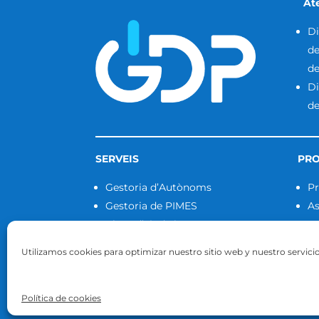
Ate
Di
d
d
D
d
SERVEIS
PR
Gestoria d’Autònoms
P
Gestoria de PIMES
As
Plans d’ajuda i rescat per a
19
autònoms i pimes
Utilizamos cookies para optimizar nuestro sitio web y nuestro servicio
Política de cookies
GDP Gestoria de Pimes ©