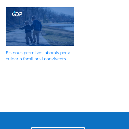
Els nous permisos laborals per a
cuidar a familiars i convivents.