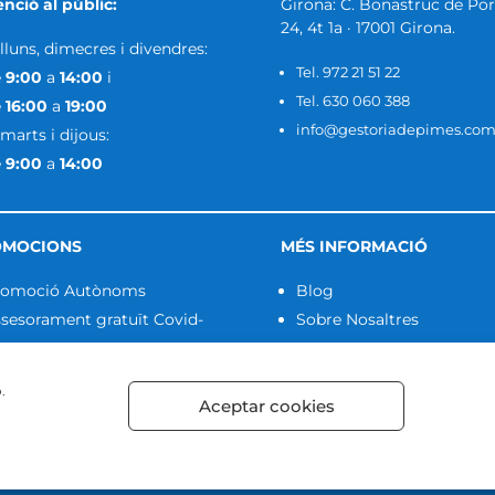
nció al públic:
Girona: C. Bonastruc de Por
24, 4t 1a · 17001 Girona.
lluns, dimecres i divendres:
Tel. 972 21 51 22
e
9:00
a
14:00
i
Tel. 630 060 388
e
16:00
a
19:00
info@gestoriadepimes.co
imarts i dijous:
e
9:00
a
14:00
OMOCIONS
MÉS INFORMACIÓ
romoció Autònoms
Blog
sesorament gratuït Covid-
Sobre Nosaltres
.
Aceptar cookies
Política de privacitat