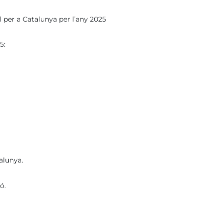
l per a Catalunya per l’any 2025
5:
alunya.
ó.