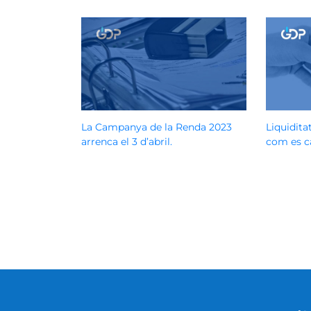
La Campanya de la Renda 2023
Liquidita
arrenca el 3 d’abril.
com es ca