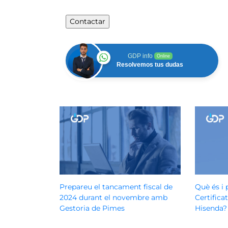
GDP info
Online
Resolvemos tus dudas
Prepareu el tancament fiscal de
Què és i 
2024 durant el novembre amb
Certifica
Gestoria de Pimes
Hisenda?