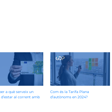
per a què serveix un
Com és la Tarifa Plana
t d’estar al corrent amb
d’autònoms en 2024?