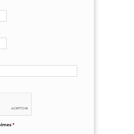
pimes
*