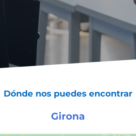
D
ó
nde nos puedes encontrar
Girona