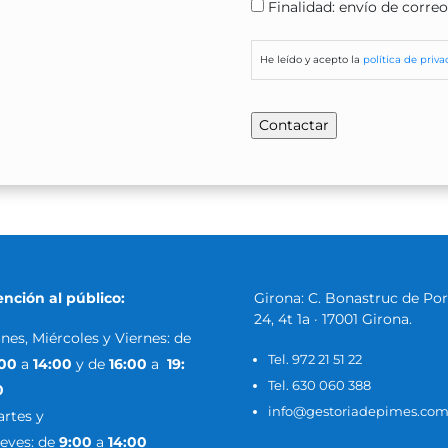
Finalidad: envío de corre
He leído y acepto la
política de priv
ención al público:
Girona: C. Bonastruc de Por
24, 4t 1a · 17001 Girona.
nes, Miércoles y Viernes: de
Tel. 972 21 51 22
:00
a
14:00
y
de
16:00
a
19:
Tel. 630 060 388
0
info@gestoriadepimes.co
rtes y
eves:
de
9:00
a
14:00