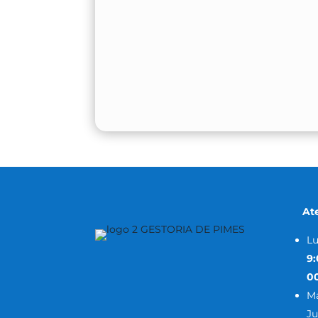
At
Lu
9
0
Ma
Ju