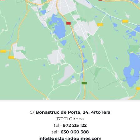
C/
Bonastruc de Porta, 24, 4rto 1era
17001 Girona
tel :
972 215 122
tel :
630 060 388
info@gestoriadepimes.com